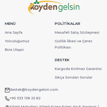
MENÜ
POLİTİKALAR
Ana Sayfa
Mesafeli Satış Sözleşmesi
Yolculuğumuz
Gizlilik İlkesi ve Çerez
Politikası
Bize Ulaşın
DESTEK
Kargoda Kırılmaz Garantisi
Sıkça Sorulan Sorular
destek@koydengelsin.com
+90 533 138 25 82
Kilimli Mahallesi, Kilimli Küme Evleri, No:5, Narman /